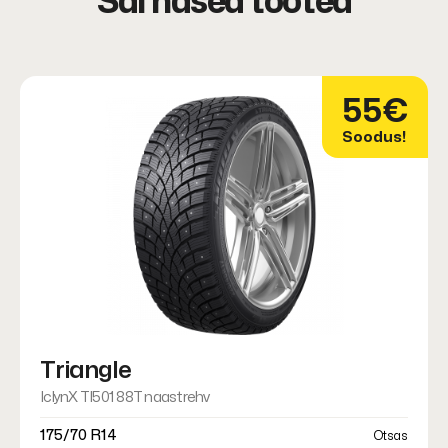
Sarnased tooted
55€
Soodus!
Triangle
IclynX TI501 88T naastrehv
175/70 R14
Otsas