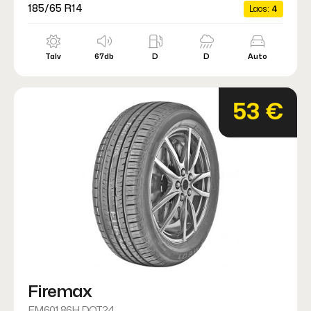
185/65 R14
Laos:
4
Talv
67db
D
D
Auto
53 €
Firemax
FM601 86H DOT24