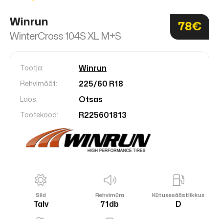
Winrun
78€
WinterCross 104S XL M+S
Winrun
Tootja:
225/60 R18
Rehvimõõt:
Otsas
Laos:
R225601813
Tootekood:
Sild
Rehvimüra
Kütusesäästlikkus
Talv
71db
D