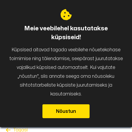
Puigar
Meie veebilehel kasutatakse
küpsiseid!
Küpsised aitavad tagada veebilehe nõuetekohase
toimimise ning täiendamise, seepärast juurutatakse
vajalikud küpsised automaatselt. Kui vajutate
„nõustun“, siis annate seega oma nõusoleku
sihtotstarbeliste küpsiste juurutamiseks ja
kasutamiseks.
Nõustun
Tagasi