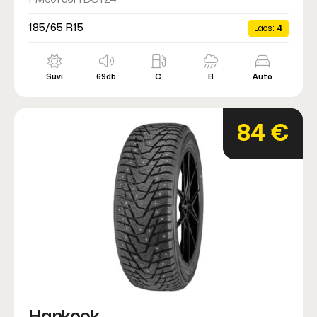
185/65 R15
Laos:
4
Suvi
69db
C
B
Auto
84 €
Hankook