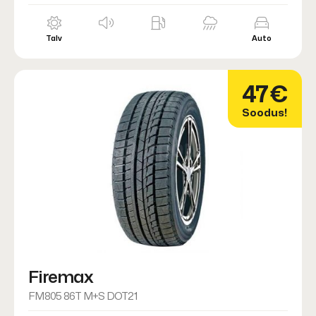
Talv
Auto
47€
Soodus!
Firemax
FM805 86T M+S DOT21