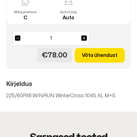
Märg püsivus
Autotüüp
C
Auto
WinterCross
104S
XL
€78.00
Võta ühendust
M+S
kogus
Kirjeldus
225/60R18 WINRUN WinterCross 104S XL M+S