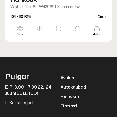
Winter I Pike RS2 W429 88T XL naastrehv
185/60 R15
Otsas
Talv
Auto
Puigar
Avaleht
E-R: 8.00-17.00 22.-24
Autokaubad
Juuni SULETUD!
Hinnakiri
L: Kokkuleppel
Firmast