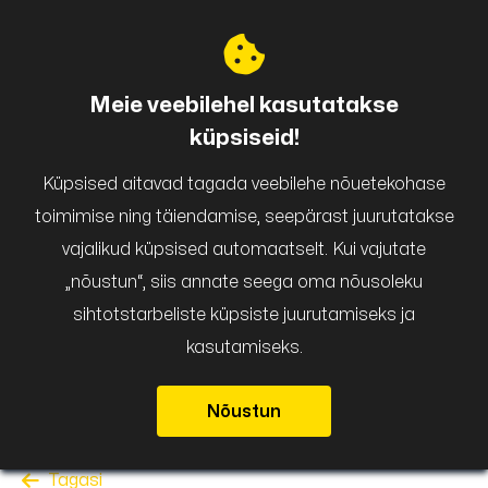
Puigar
Meie veebilehel kasutatakse
küpsiseid!
Küpsised aitavad tagada veebilehe nõuetekohase
toimimise ning täiendamise, seepärast juurutatakse
vajalikud küpsised automaatselt. Kui vajutate
„nõustun“, siis annate seega oma nõusoleku
sihtotstarbeliste küpsiste juurutamiseks ja
kasutamiseks.
Nõustun
Tagasi