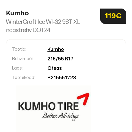
Kumho
119€
WinterCraft Ice WI-32 98T XL
naastrehv DOT24
Kumho
Tootja:
215/55 R17
Rehvimõõt:
Otsas
Laos:
R215551723
Tootekood: