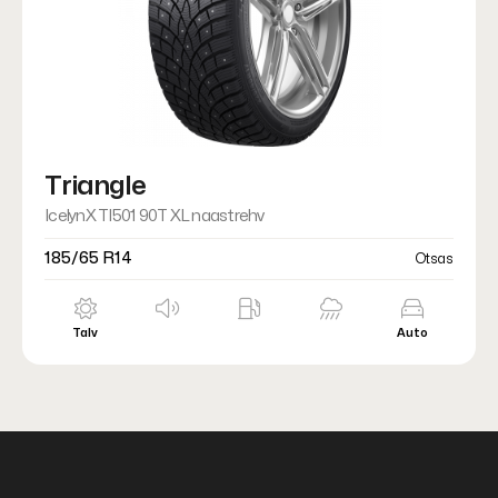
Triangle
IcelynX TI501 90T XL naastrehv
185/65 R14
Otsas
Talv
Auto