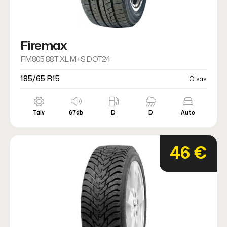
Firemax
FM805 88T XL M+S DOT24
185/65 R15
Otsas
Talv
67db
D
D
Auto
46 €