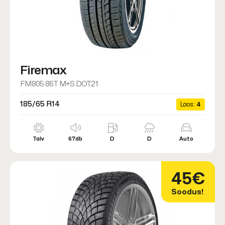
Firemax
FM805 86T M+S DOT21
185/65 R14
Laos:
4
Talv
67db
D
D
Auto
45€
Soodus!