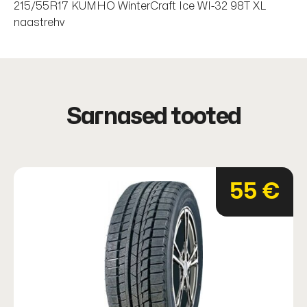
215/55R17 KUMHO WinterCraft Ice WI-32 98T XL
kogus
naastrehv
Sarnased tooted
55 €