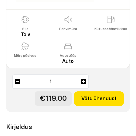
Sild
Rehvimüra
Kütusesäästlikkus
Talv
Märg püsivus
Autotüüp
Auto
WinterCraft
Ice
WI-
€119.00
Võta ühendust
32
98T
XL
naastrehv
Kirjeldus
DOT24