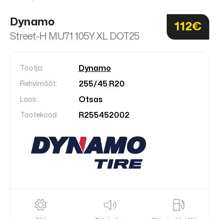
Dynamo
112€
Street-H MU71 105Y XL DOT25
Dynamo
Tootja:
255/45 R20
Rehvimõõt:
Otsas
Laos:
R255452002
Tootekood: