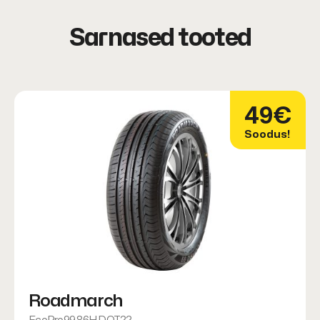
Sarnased tooted
49€
Soodus!
Roadmarch