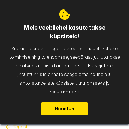
Puigar
Meie veebilehel kasutatakse
küpsiseid!
Küpsised aitavad tagada veebilehe nõuetekohase
toimimise ning täiendamise, seepärast juurutatakse
vajalikud küpsised automaatselt. Kui vajutate
„nõustun“, siis annate seega oma nõusoleku
sihtotstarbeliste küpsiste juurutamiseks ja
kasutamiseks.
Nõustun
Tagasi