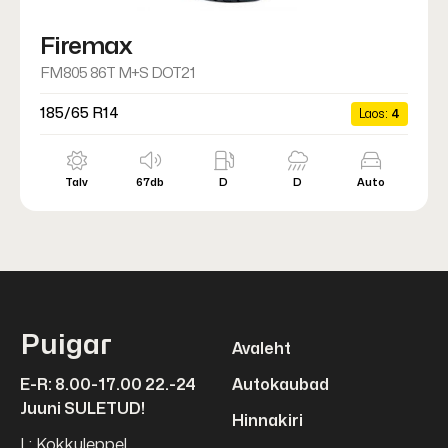
Firemax
FM805 86T M+S DOT21
185/65 R14
Laos:
4
Talv
67db
D
D
Auto
Puigar
Avaleht
E-R: 8.00-17.00 22.-24
Autokaubad
Juuni SULETUD!
Hinnakiri
L: Kokkuleppel