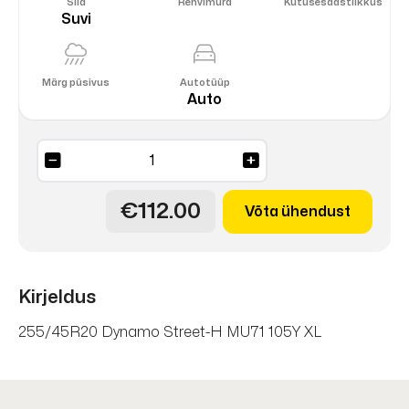
Sild
Rehvimüra
Kütusesäästlikkus
Suvi
Märg püsivus
Autotüüp
Auto
Street-
H
MU71
€112.00
Võta ühendust
105Y
XL
DOT25
kogus
Kirjeldus
255/45R20 Dynamo Street-H MU71 105Y XL