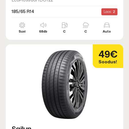
EcoPro99 86H DOT22
185/65 R14
Laos:
2
Suvi
68db
C
C
Auto
49€
Soodus!