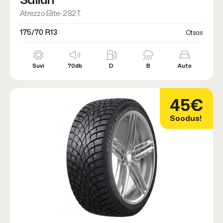
Sailun
Atrezzo Elite-2 82T
175/70 R13
Otsas
Suvi
70db
D
B
Auto
45€
Soodus!