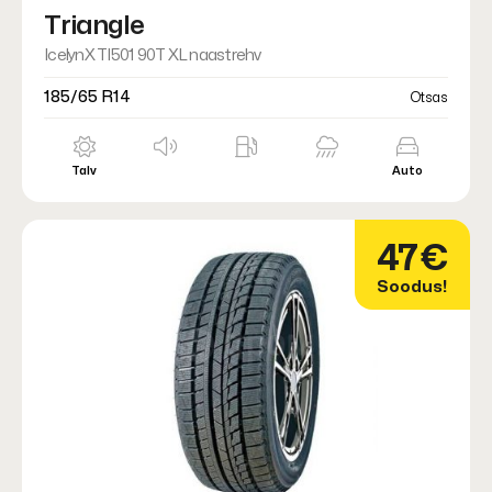
Triangle
IcelynX TI501 90T XL naastrehv
185/65 R14
Otsas
Talv
Auto
47€
Soodus!