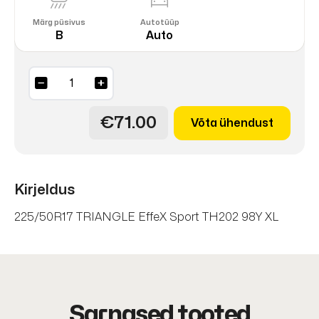
Märg püsivus
Autotüüp
B
Auto
EffeX
Sport
TH202
€71.00
Võta ühendust
98Y
XL
DOT25
kogus
Kirjeldus
225/50R17 TRIANGLE EffeX Sport TH202 98Y XL
Sarnased tooted