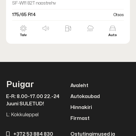
SF-W11 82T naastrehv
175/65 R14
Otsas
Talv
Auto
Puigar
Avaleht
E-R: 8.00-17.00 22.-24
Autokaubad
Juuni SULETUD!
Hinnakiri
L: Kokkuleppel
Firmast
+372 53 884 830
Ostutingimused ja