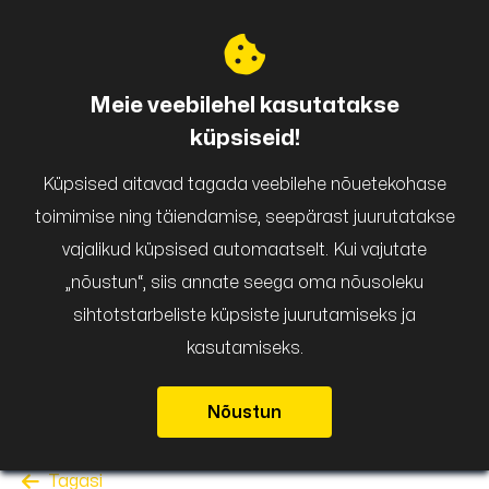
Puigar
Meie veebilehel kasutatakse
küpsiseid!
Küpsised aitavad tagada veebilehe nõuetekohase
toimimise ning täiendamise, seepärast juurutatakse
vajalikud küpsised automaatselt. Kui vajutate
„nõustun“, siis annate seega oma nõusoleku
sihtotstarbeliste küpsiste juurutamiseks ja
kasutamiseks.
Nõustun
Tagasi