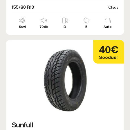
155/80 R13
Otsas
Suvi
70db
D
B
Auto
40€
Soodus!
Sunfull