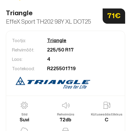
Triangle
71€
EffeX Sport TH202 98Y XL DOT25
Triangle
Tootja:
225/50 R17
Rehvimõõt:
4
Laos:
R225501719
Tootekood:
Sild
Rehvimüra
Kütusesäästlikkus
Suvi
72db
C