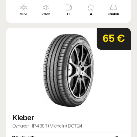
Suvi
70db
C
A
Kaubik
65 €
Kleber
Dynaxer HP4 88T (Michelin) DOT24