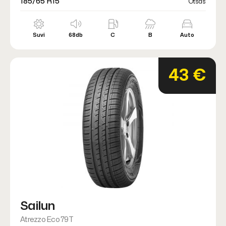
185/65 R15
Otsas
Suvi
68db
C
B
Auto
43 €
Sailun
Atrezzo Eco 79T