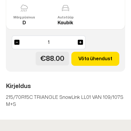
Märg püsivus
Autotüüp
D
Kaubik
Snowlink
LL01
VAN
€88.00
Võta ühendust
109/107S
M+S
DOT25
kogus
Kirjeldus
215/70R15C TRIANGLE SnowLink LL01 VAN 109/107S
M+S