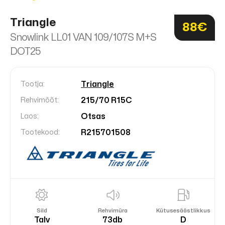
Triangle
88€
Snowlink LL01 VAN 109/107S M+S
DOT25
Triangle
Tootja:
215/70 R15C
Rehvimõõt:
Otsas
Laos:
R215701508
Tootekood:
Sild
Rehvimüra
Kütusesäästlikkus
Talv
73db
D