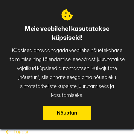
Puigar
Meie veebilehel kasutatakse
küpsiseid!
Küpsised aitavad tagada veebilehe nõuetekohase
toimimise ning täiendamise, seepärast juurutatakse
vajalikud küpsised automaatselt. Kui vajutate
„nõustun“, siis annate seega oma nõusoleku
sihtotstarbeliste küpsiste juurutamiseks ja
kasutamiseks.
Nõustun
Tagasi