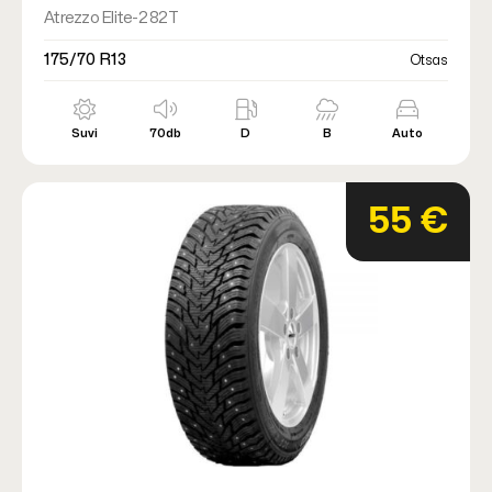
Atrezzo Elite-2 82T
175/70 R13
Otsas
Suvi
70db
D
B
Auto
55 €