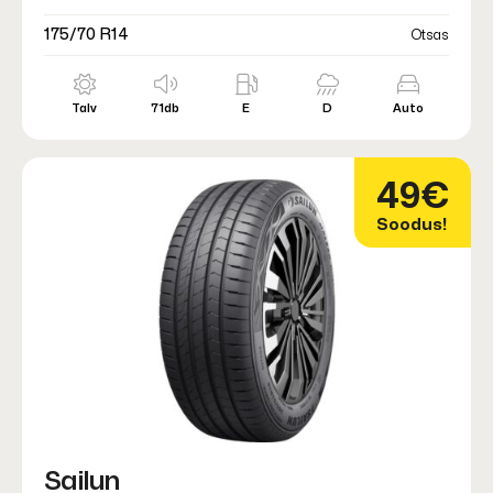
175/70 R14
Otsas
Talv
71db
E
D
Auto
49€
Soodus!
Sailun