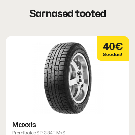
Sarnased tooted
40€
Soodus!
Maxxis
Premitra ice SP-3 84T M+S