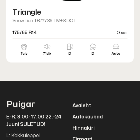
Triangle
Snow Lion TR777 86T M+S DOT
175/65 R14
Otsas
Talv
71db
D
D
Auto
Puigar
Avaleht
E-R: 8.00-17.00 22.-24
Autokaubad
Juuni SULETUD!
Hinnakiri
L: Kokkuleppel
Firmast