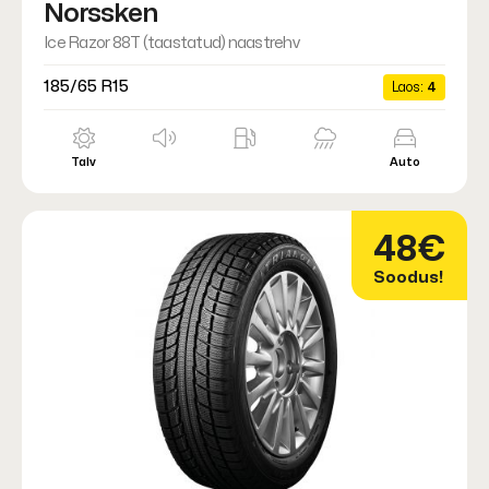
Norssken
Ice Razor 88T (taastatud) naastrehv
185/65 R15
Laos:
4
Talv
Auto
48€
Soodus!