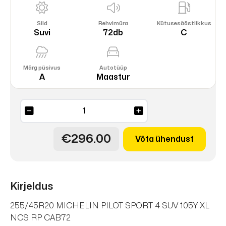
Sild
Rehvimüra
Kütusesäästlikkus
Suvi
72db
C
Märg püsivus
Autotüüp
A
Maastur
PILOT
SPORT
4
€296.00
Võta ühendust
SUV
105Y
kogus
Kirjeldus
255/45R20 MICHELIN PILOT SPORT 4 SUV 105Y XL
NCS RP CAB72