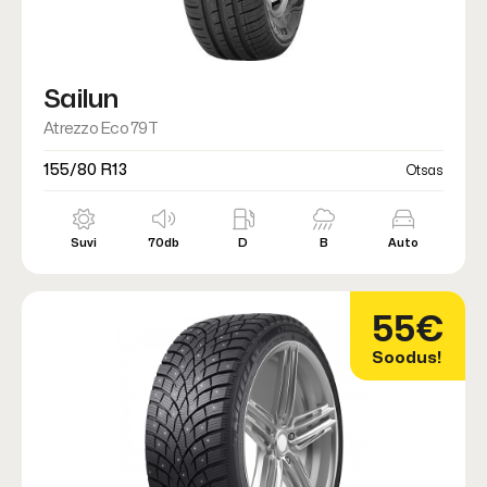
Sailun
Atrezzo Eco 79T
155/80 R13
Otsas
Suvi
70db
D
B
Auto
55€
Soodus!