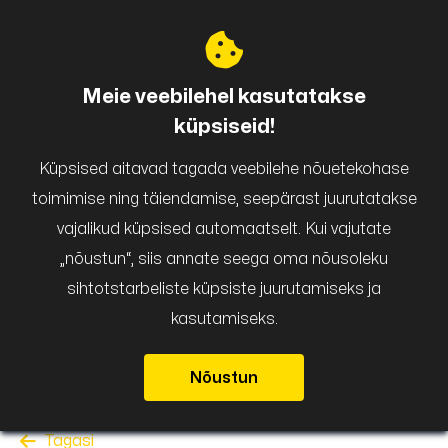
Puigar
Meie veebilehel kasutatakse
küpsiseid!
Küpsised aitavad tagada veebilehe nõuetekohase
toimimise ning täiendamise, seepärast juurutatakse
vajalikud küpsised automaatselt. Kui vajutate
„nõustun“, siis annate seega oma nõusoleku
sihtotstarbeliste küpsiste juurutamiseks ja
kasutamiseks.
Nõustun
Tagasi