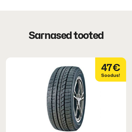
Sarnased tooted
47€
Soodus!