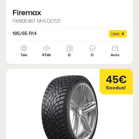
Firemax
FM805 86T M+S DOT21
185/65 R14
Laos:
4
Talv
67db
D
D
Auto
45€
Soodus!