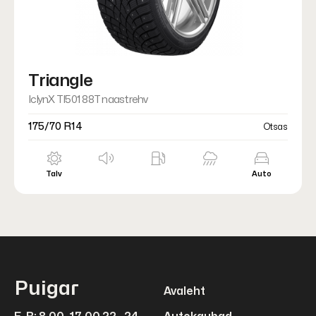
Triangle
IclynX TI501 88T naastrehv
175/70 R14
Otsas
Talv
Auto
Puigar
Avaleht