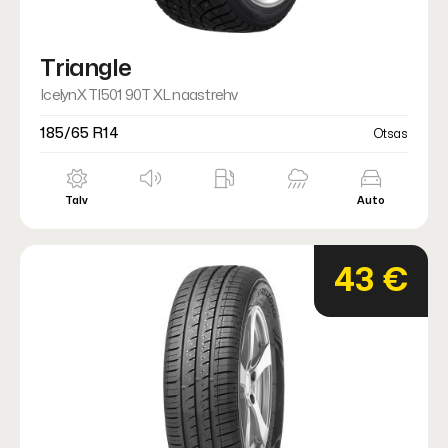
Triangle
IcelynX TI501 90T XL naastrehv
185/65 R14
Otsas
Talv
Auto
43 €