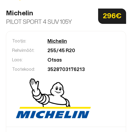
Michelin
296€
PILOT SPORT 4 SUV 105Y
Michelin
Tootja:
255/45 R20
Rehvimõõt:
Otsas
Laos:
3528703176213
Tootekood: