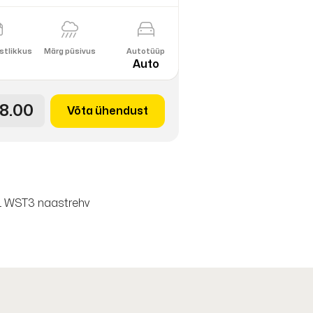
stlikkus
Märg püsivus
Autotüüp
Auto
8.00
Võta ühendust
L WST3 naastrehv