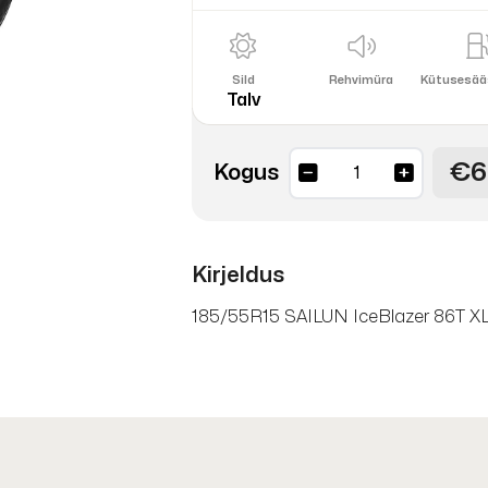
Sild
Rehvimüra
Kütusesää
Talv
€6
IceBlazer
Kogus
86T
XL
WST3
Kirjeldus
naastrehv
DOT24
185/55R15 SAILUN IceBlazer 86T X
kogus