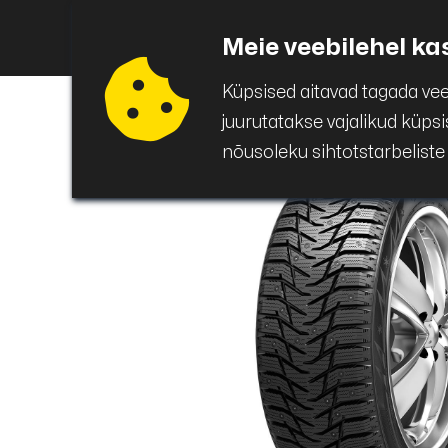
Puigar
Avaleht
Auto
Meie veebilehel ka
Küpsised aitavad tagada ve
juurutatakse vajalikud küps
nõusoleku sihtotstarbeliste