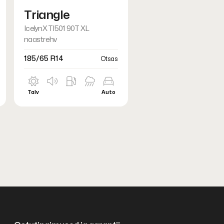
Triangle
IcelynX TI501 90T XL
naastrehv
185/65 R14
Otsas
Talv
Auto