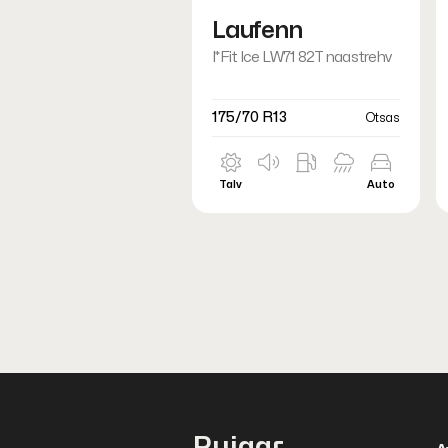
Laufenn
I*Fit Ice LW71 82T naastrehv
175/70 R13
Otsas
Talv
Auto
Puigar