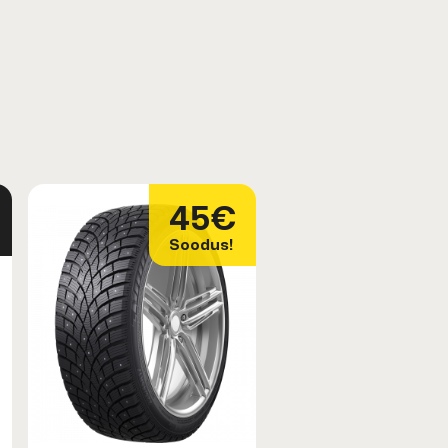
45€
Soodus!