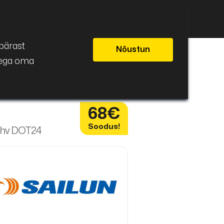
ivahetus
Eesti
pärast
Nõustun
seega oma
68€
Soodus!
ehv DOT24