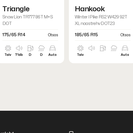
Triangle
Hankook
Snow Lion TR777 86T M+S
Winter I Pike RS2 W429 92T
DOT
XL naastrehv DOT23
175/65 R14
185/65 R15
Otsas
Otsas
Talv
71db
D
D
Auto
Talv
Auto