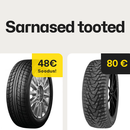
Sarnased tooted
48€
80 €
Soodus!