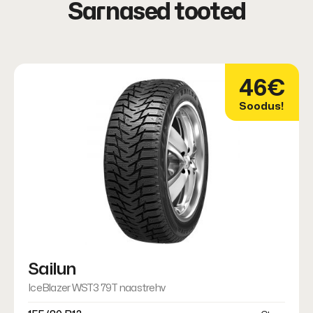
Sarnased tooted
46€
Soodus!
Sailun
IceBlazer WST3 79T naastrehv