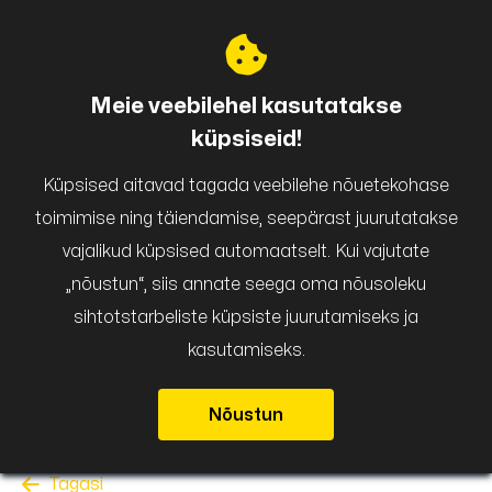
Puigar
Meie veebilehel kasutatakse
küpsiseid!
Küpsised aitavad tagada veebilehe nõuetekohase
toimimise ning täiendamise, seepärast juurutatakse
vajalikud küpsised automaatselt. Kui vajutate
„nõustun“, siis annate seega oma nõusoleku
sihtotstarbeliste küpsiste juurutamiseks ja
kasutamiseks.
Nõustun
Tagasi