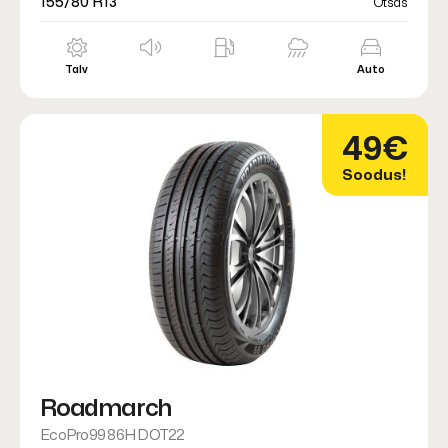
155/80 R13
Otsas
Talv
Auto
49€
Soodus!
Roadmarch
EcoPro99 86H DOT22