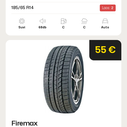
185/65 R14
Laos:
2
Suvi
68db
C
C
Auto
55 €
Firemax