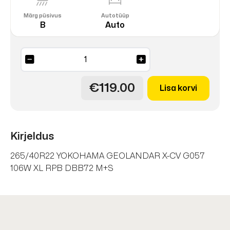
Märg püsivus
Autotüüp
B
Auto
GEOLANDAR
X-
CV
€119.00
Lisa korvi
G057
106W
kogus
Kirjeldus
265/40R22 YOKOHAMA GEOLANDAR X-CV G057
106W XL RPB DBB72 M+S