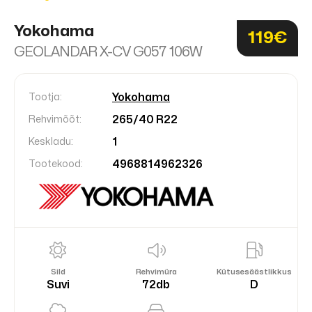
Yokohama
119€
GEOLANDAR X-CV G057 106W
Yokohama
Tootja:
265/40 R22
Rehvimõõt:
1
Keskladu:
4968814962326
Tootekood:
Sild
Rehvimüra
Kütusesäästlikkus
Suvi
72db
D