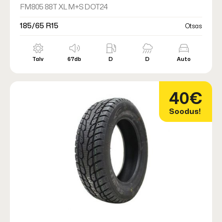
FM805 88T XL M+S DOT24
185/65 R15
Otsas
Talv
67db
D
D
Auto
40€
Soodus!