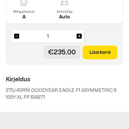
Märg püsivus
Autotüüp
A
Auto
EAGLE
F1
ASYMMETRIC
€235.00
Lisa korvi
6
105Y
kogus
Kirjeldus
275/40R19 GOODYEAR EAGLE F1 ASYMMETRIC 6
105Y XL FP BAB71