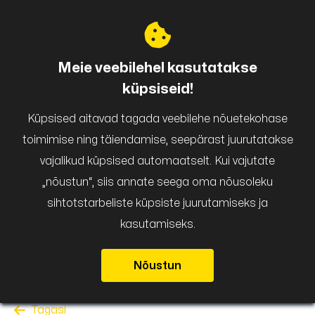
Puigar
Meie veebilehel kasutatakse
küpsiseid!
Küpsised aitavad tagada veebilehe nõuetekohase
toimimise ning täiendamise, seepärast juurutatakse
vajalikud küpsised automaatselt. Kui vajutate
„nõustun“, siis annate seega oma nõusoleku
sihtotstarbeliste küpsiste juurutamiseks ja
kasutamiseks.
Nõustun
Tagasi