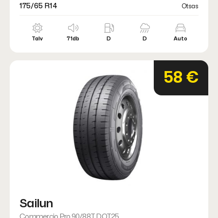
175/65 R14
Otsas
Talv
71db
D
D
Auto
58 €
Sailun
Commercio Pro 90/88T DOT25