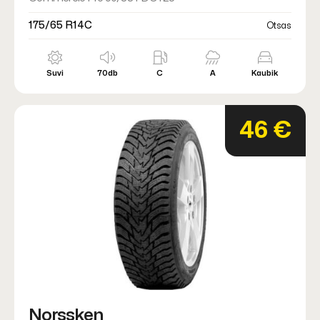
175/65 R14C
Otsas
Suvi
70db
C
A
Kaubik
46 €
Norssken