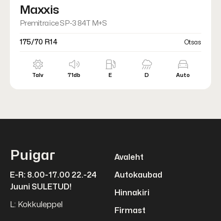
Maxxis
Premitra ice SP-3 84T M+S
175/70 R14
Otsas
Talv
71db
E
D
Auto
Puigar
Avaleht
E-R: 8.00-17.00 22.-24
Autokaubad
Juuni SULETUD!
Hinnakiri
L: Kokkuleppel
Firmast