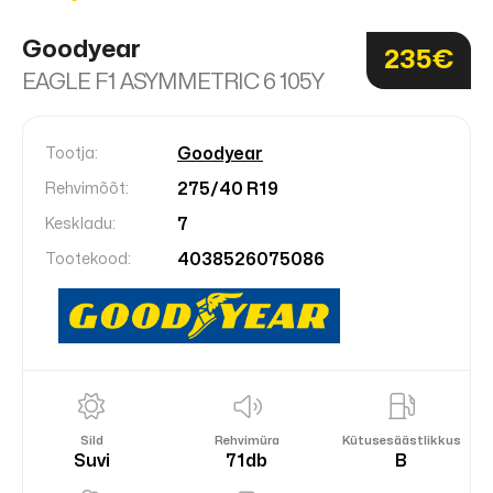
Goodyear
235€
EAGLE F1 ASYMMETRIC 6 105Y
Goodyear
Tootja:
275/40 R19
Rehvimõõt:
7
Keskladu:
4038526075086
Tootekood:
Sild
Rehvimüra
Kütusesäästlikkus
Suvi
71db
B