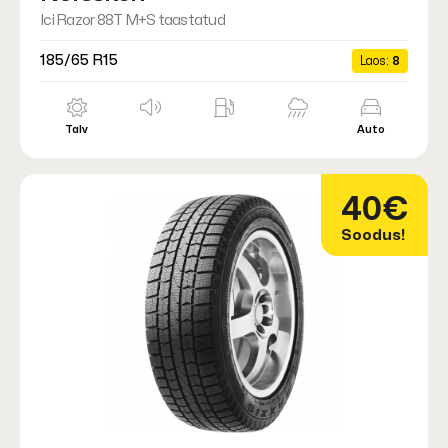
Ici Razor 88T M+S taastatud
185/65 R15
Laos:
8
Talv
Auto
40€
Soodus!