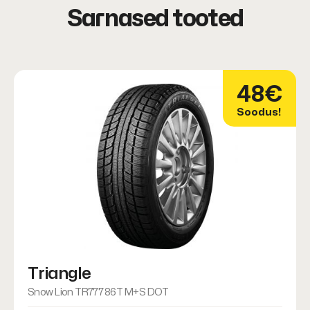
Sarnased tooted
48€
Soodus!
Triangle
Snow Lion TR777 86T M+S DOT