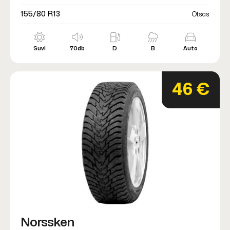
155/80 R13
Otsas
Suvi
70db
D
B
Auto
46 €
Norssken