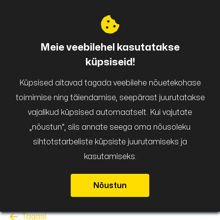
Puigar
Meie veebilehel kasutatakse
küpsiseid!
Küpsised aitavad tagada veebilehe nõuetekohase
toimimise ning täiendamise, seepärast juurutatakse
vajalikud küpsised automaatselt. Kui vajutate
„nõustun“, siis annate seega oma nõusoleku
sihtotstarbeliste küpsiste juurutamiseks ja
kasutamiseks.
Nõustun
Tagasi