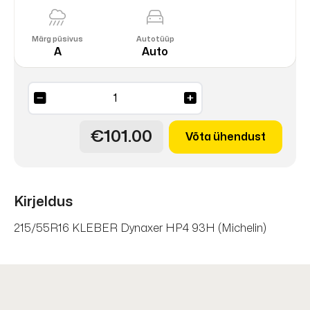
Märg püsivus
Autotüüp
A
Auto
Dynaxr
HP4
93H
€101.00
Võta ühendust
(Michelin)
DOT22
kogus
Kirjeldus
215/55R16 KLEBER Dynaxer HP4 93H (Michelin)