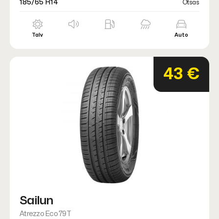
185/65 R14
Otsas
Talv
Auto
43 €
Sailun
Atrezzo Eco 79T