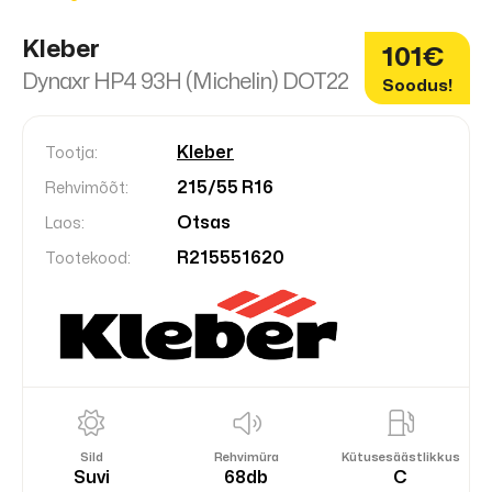
Kleber
101€
Dynaxr HP4 93H (Michelin) DOT22
Soodus!
Kleber
Tootja:
215/55 R16
Rehvimõõt:
Otsas
Laos:
R215551620
Tootekood:
Sild
Rehvimüra
Kütusesäästlikkus
Suvi
68db
C