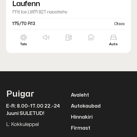
Laufenn
I*Fit Ice LW71 82T naastrehv
175/70 R13
Otsas
Talv
Auto
Puigar
Avaleht
E-R: 8.00-17.00 22.-24
Autokaubad
Juuni SULETUD!
Hinnakiri
L: Kokkuleppel
Firmast