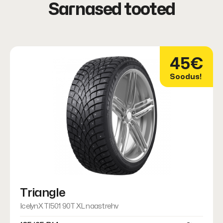
Sarnased tooted
45€
Soodus!
Triangle
IcelynX TI501 90T XL naastrehv