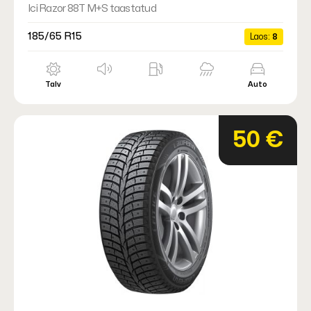
Ici Razor 88T M+S taastatud
185/65 R15
Laos:
8
Talv
Auto
50 €