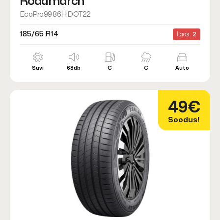
Roadmarch
EcoPro99 86H DOT22
185/65 R14
Laos:
2
Suvi
68db
C
C
Auto
49€
Soodus!