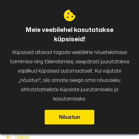
Puigar
Meie veebilehel kasutatakse
küpsiseid!
Küpsised aitavad tagada veebilehe nõuetekohase
toimimise ning täiendamise, seepärast juurutatakse
vajalikud küpsised automaatselt. Kui vajutate
„nõustun“, siis annate seega oma nõusoleku
sihtotstarbeliste küpsiste juurutamiseks ja
kasutamiseks.
Nõustun
Tagasi