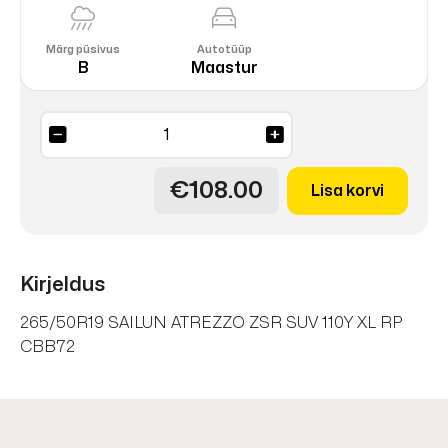
Märg püsivus
Autotüüp
B
Maastur
ATREZZO
ZSR
SUV
€108.00
Lisa korvi
110Y
kogus
Kirjeldus
265/50R19 SAILUN ATREZZO ZSR SUV 110Y XL RP
CBB72