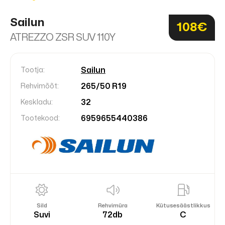
Sailun
108€
ATREZZO ZSR SUV 110Y
Sailun
Tootja:
265/50 R19
Rehvimõõt:
32
Keskladu:
6959655440386
Tootekood:
Sild
Rehvimüra
Kütusesäästlikkus
Suvi
72db
C