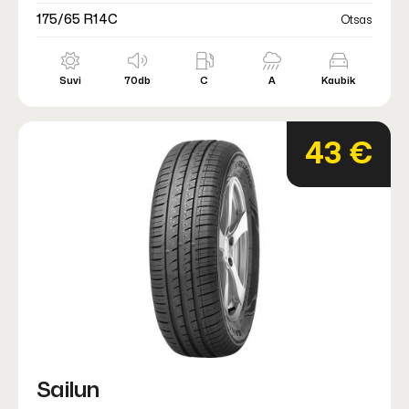
175/65 R14C
Otsas
Suvi
70db
C
A
Kaubik
43 €
Sailun