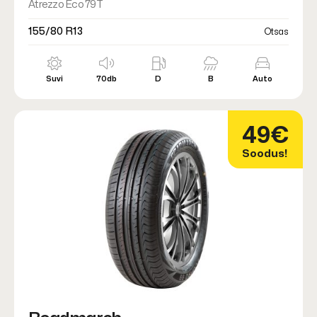
Atrezzo Eco 79T
155/80 R13
Otsas
Suvi
70db
D
B
Auto
49€
Soodus!