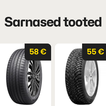
Sarnased tooted
58 €
55 €