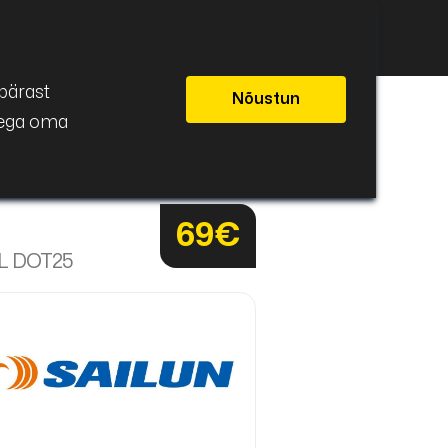
ivahetus
Eesti
pärast
Nõustun
seega oma
69€
XL DOT25