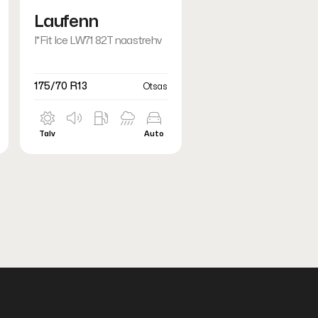
Laufenn
I*Fit Ice LW71 82T naastrehv
175/70 R13
Otsas
Talv
Auto