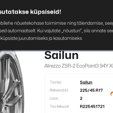
kaubad
Hinnakiri
Firmast
Broneeri rehv
sutatakse küpsiseid!
ebilehe nõuetekohase toimimise ning täiendamise, see
ised automaatselt. Kui vajutate „nõustun“, siis annate 
 küpsiste juurutamiseks ja kasutamiseks.
Tagasi
Sailun
Atrezzo ZSR-2 EcoPoint3 94Y 
Sailun
Tootja:
225/45 R17
Rehvimõõt:
2
Laos:
R225451721
Tootekood: