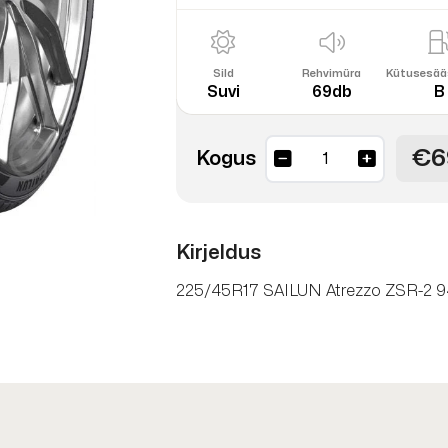
Sild
Rehvimüra
Kütusesää
Suvi
69db
B
€6
Atrezzo
Kogus
ZSR-
2
EcoPoint3
Kirjeldus
94Y
XL
225/45R17 SAILUN Atrezzo ZSR-2 9
DOT25
kogus