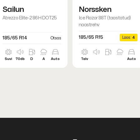
Sailun
Norssken
Atrezzo Elite-2 86H DOT25
Ice Razor 88T (taastatud)
naastrehv
185/65 R15
Laos:
4
185/65 R14
Otsas
Suvi
70db
D
A
Auto
Talv
Auto