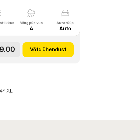
stlikkus
Märg püsivus
Autotüüp
A
Auto
9.00
Võta ühendust
4Y XL