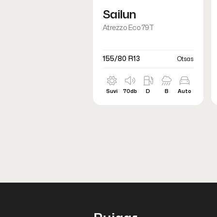
Sailun
Atrezzo Eco 79T
155/80 R13
Otsas
Suvi
70db
D
B
Auto