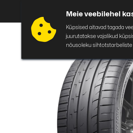
Puigar
Avaleht
Auto
Meie veebilehel ka
Küpsised aitavad tagada ve
juurutatakse vajalikud küps
nõusoleku sihtotstarbeliste