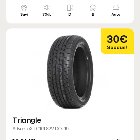
Suvi
70db
D
B
Auto
30€
Soodus!
Triangle
AdvanteX TC101 82V DOT19