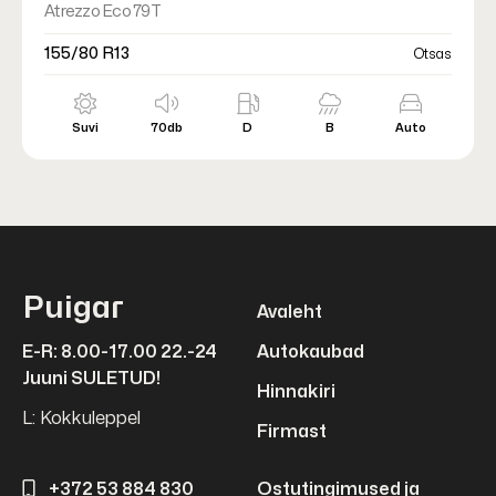
Atrezzo Eco 79T
155/80 R13
Otsas
Suvi
70db
D
B
Auto
Puigar
Avaleht
E-R: 8.00-17.00 22.-24
Autokaubad
Juuni SULETUD!
Hinnakiri
L: Kokkuleppel
Firmast
+372 53 884 830
Ostutingimused ja