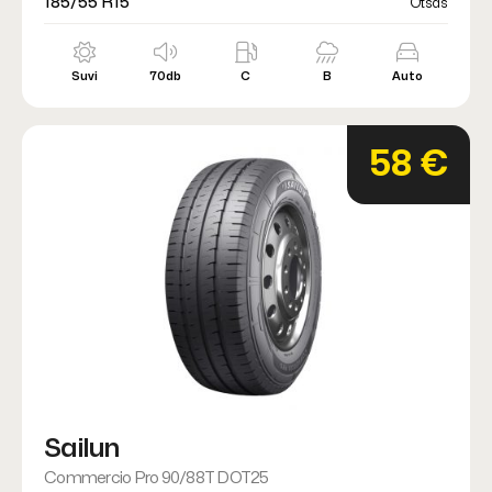
185/55 R15
Otsas
Suvi
70db
C
B
Auto
58 €
Sailun
Commercio Pro 90/88T DOT25