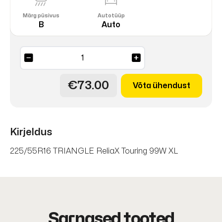
Märg püsivus
Autotüüp
B
Auto
ReliaX
Touring
TE307
€73.00
Võta ühendust
99W
XL
DOT25
kogus
Kirjeldus
225/55R16 TRIANGLE ReliaX Touring 99W XL
Sarnased tooted