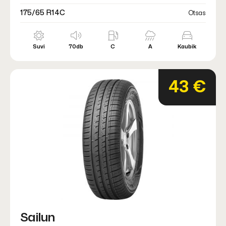
175/65 R14C
Otsas
Suvi
70db
C
A
Kaubik
43 €
Sailun