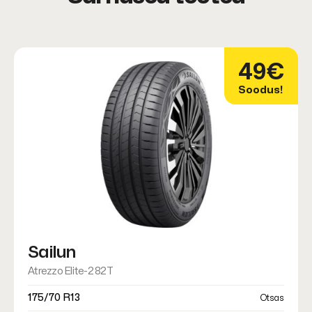
49€
Soodus!
Sailun
Atrezzo Elite-2 82T
175/70 R13
Otsas