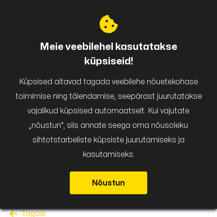
Puigar
Meie veebilehel kasutatakse
küpsiseid!
Küpsised aitavad tagada veebilehe nõuetekohase
toimimise ning täiendamise, seepärast juurutatakse
vajalikud küpsised automaatselt. Kui vajutate
„nõustun“, siis annate seega oma nõusoleku
sihtotstarbeliste küpsiste juurutamiseks ja
kasutamiseks.
Nõustun
Tagasi