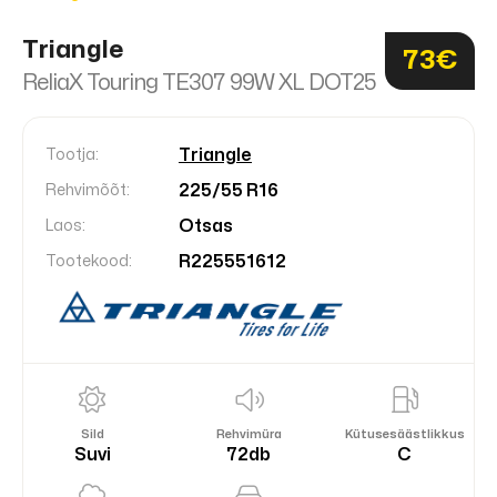
Triangle
73€
ReliaX Touring TE307 99W XL DOT25
Triangle
Tootja:
225/55 R16
Rehvimõõt:
Otsas
Laos:
R225551612
Tootekood:
Sild
Rehvimüra
Kütusesäästlikkus
Suvi
72db
C