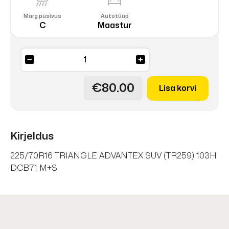
Märg püsivus
Autotüüp
C
Maastur
ADVANTEX
SUV
(TR259)
€80.00
Lisa korvi
103H
kogus
Kirjeldus
225/70R16 TRIANGLE ADVANTEX SUV (TR259) 103H
DCB71 M+S