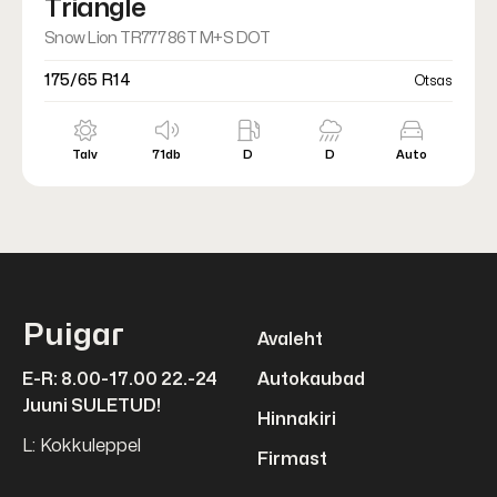
Triangle
Snow Lion TR777 86T M+S DOT
175/65 R14
Otsas
Talv
71db
D
D
Auto
Puigar
Avaleht
E-R: 8.00-17.00 22.-24
Autokaubad
Juuni SULETUD!
Hinnakiri
L: Kokkuleppel
Firmast