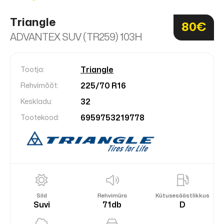
Triangle
80€
ADVANTEX SUV (TR259) 103H
Triangle
Tootja:
225/70 R16
Rehvimõõt:
32
Keskladu:
6959753219778
Tootekood:
Sild
Rehvimüra
Kütusesäästlikkus
Suvi
71db
D