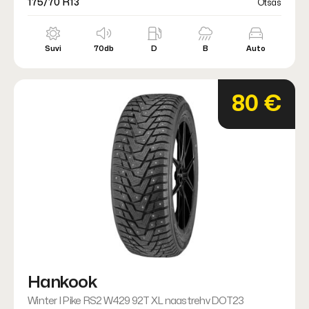
175/70 R13
Otsas
Suvi
70db
D
B
Auto
80 €
Hankook
Winter I Pike RS2 W429 92T XL naastrehv DOT23