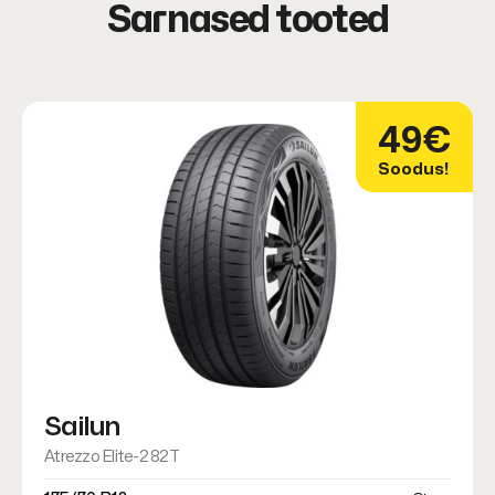
Sarnased tooted
49€
Soodus!
Sailun
Atrezzo Elite-2 82T