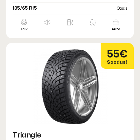
185/65 R15
Otsas
Talv
Auto
55€
Soodus!
Triangle