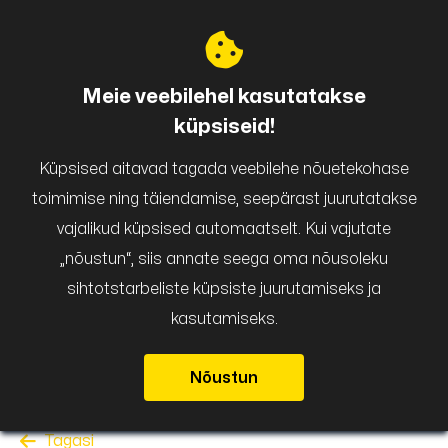
Puigar
Meie veebilehel kasutatakse
küpsiseid!
Küpsised aitavad tagada veebilehe nõuetekohase
toimimise ning täiendamise, seepärast juurutatakse
vajalikud küpsised automaatselt. Kui vajutate
„nõustun“, siis annate seega oma nõusoleku
sihtotstarbeliste küpsiste juurutamiseks ja
kasutamiseks.
Nõustun
Tagasi