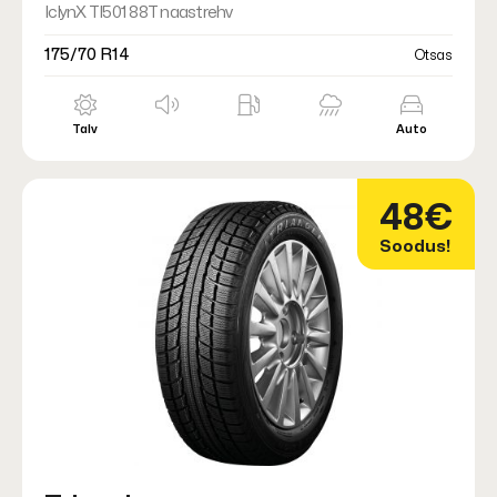
IclynX TI501 88T naastrehv
175/70 R14
Otsas
Talv
Auto
48€
Soodus!