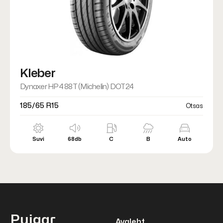
Kleber
Dynaxer HP4 88T (Michelin) DOT24
185/65 R15
Otsas
Suvi
68db
C
B
Auto
Puigar
Avaleht