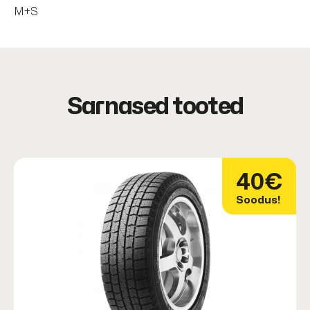
M+S
Sarnased tooted
40€
Soodus!