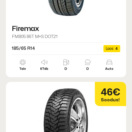
Firemax
FM805 86T M+S DOT21
185/65 R14
Laos:
4
Talv
67db
D
D
Auto
46€
Soodus!