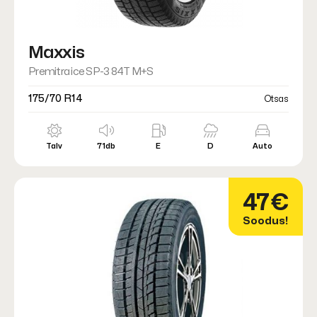
Maxxis
Premitra ice SP-3 84T M+S
175/70 R14
Otsas
Talv
71db
E
D
Auto
47€
Soodus!