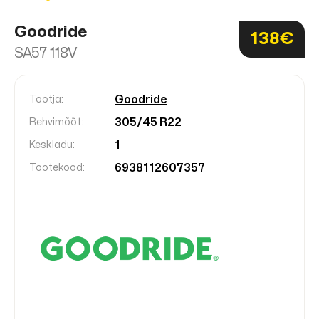
Goodride
138€
SA57 118V
Goodride
Tootja:
305/45 R22
Rehvimõõt:
1
Keskladu:
6938112607357
Tootekood: