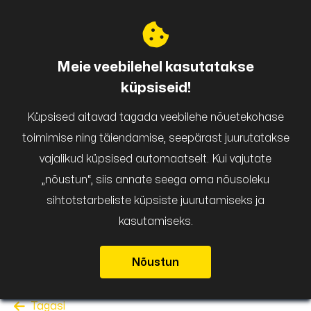
Puigar
Meie veebilehel kasutatakse
küpsiseid!
Küpsised aitavad tagada veebilehe nõuetekohase
toimimise ning täiendamise, seepärast juurutatakse
vajalikud küpsised automaatselt. Kui vajutate
„nõustun“, siis annate seega oma nõusoleku
sihtotstarbeliste küpsiste juurutamiseks ja
kasutamiseks.
Nõustun
Tagasi