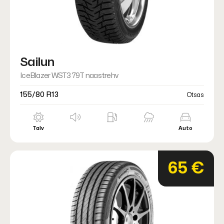
Sailun
IceBlazer WST3 79T naastrehv
155/80 R13
Otsas
Talv
Auto
65 €