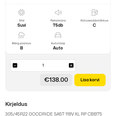
Sild
Rehvimüra
Kütusesäästlikkus
Suvi
75db
C
Märg püsivus
Autotüüp
B
Auto
SA57
118V
kogus
€138.00
Lisa korvi
Kirjeldus
305/45R22 GOODRIDE SA57 118V XL RP CBB75